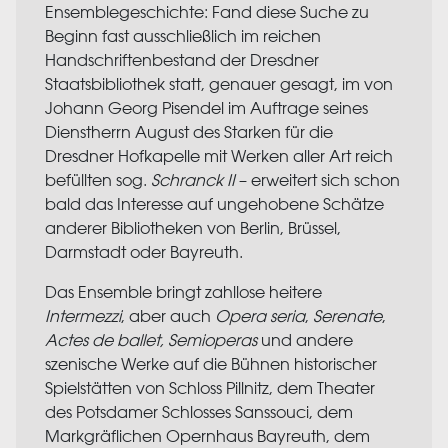
Ensemblegeschichte: Fand diese Suche zu
Beginn fast ausschließlich im reichen
Handschriftenbestand der Dresdner
Staatsbibliothek statt, genauer gesagt, im von
Johann Georg Pisendel im Auftrage seines
Dienstherrn August des Starken für die
Dresdner Hofkapelle mit Werken aller Art reich
befüllten sog.
Schranck II
– erweitert sich schon
bald das Interesse auf ungehobene Schätze
anderer Bibliotheken von Berlin, Brüssel,
Darmstadt oder Bayreuth.
Das Ensemble bringt zahllose heitere
Intermezzi
, aber auch
Opera seria
,
Serenate
,
A
ctes de ballet, Semioperas
und andere
szenische Werke auf die Bühnen historischer
Spielstätten von Schloss Pillnitz, dem Theater
des Potsdamer Schlosses Sanssouci, dem
Markgräflichen Opernhaus Bayreuth, dem