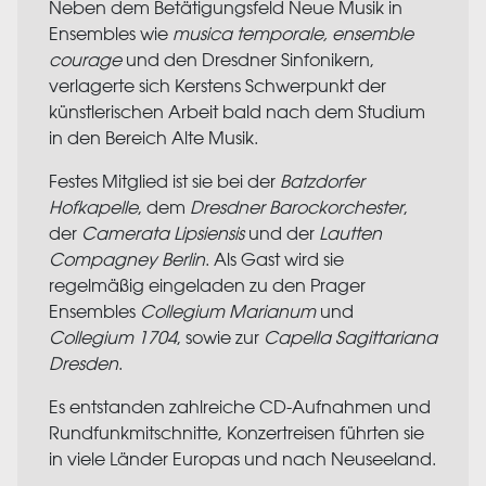
Neben dem Betätigungsfeld Neue Musik in
Ensembles wie
musica temporale, ensemble
courage
und den Dresdner Sinfonikern,
verlagerte sich Kerstens Schwerpunkt der
künstlerischen Arbeit bald nach dem Studium
in den Bereich Alte Musik.
Festes Mitglied ist sie bei der
Batzdorfer
Hofkapelle
, dem
Dresdner Barockorchester
,
der
Camerata Lipsiensis
und der
Lautten
Compagney Berlin
. Als Gast wird sie
regelmäßig eingeladen zu den Prager
Ensembles
Collegium Marianum
und
Collegium 1704
, sowie zur
Capella Sagittariana
Dresden
.
Es entstanden zahlreiche CD-Aufnahmen und
Rundfunkmitschnitte, Konzertreisen führten sie
in viele Länder Europas und nach Neuseeland.