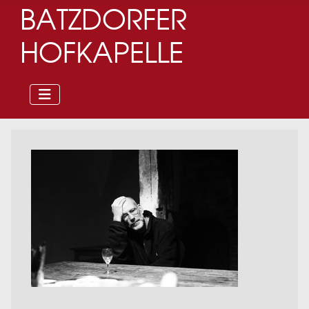
BATZDORFER
HOFKAPELLE