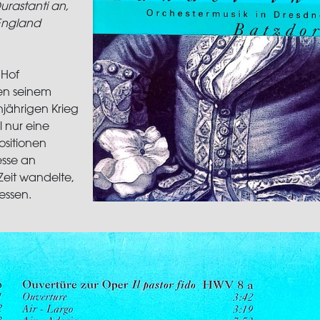
urastanti an,
 England
 Hof
en seinem
jährigen Krieg
 nur eine
sitionen
esse an
Zeit wandelte,
essen.