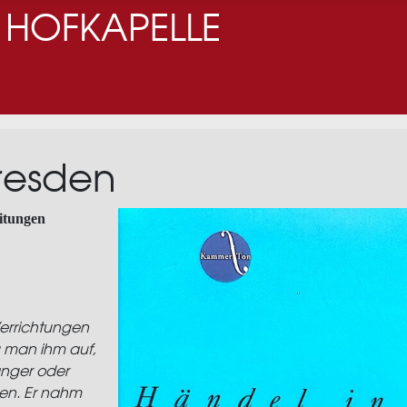
 HOFKAPELLE
resden
eitungen
errichtungen
g man ihm auf,
nger oder
en. Er nahm